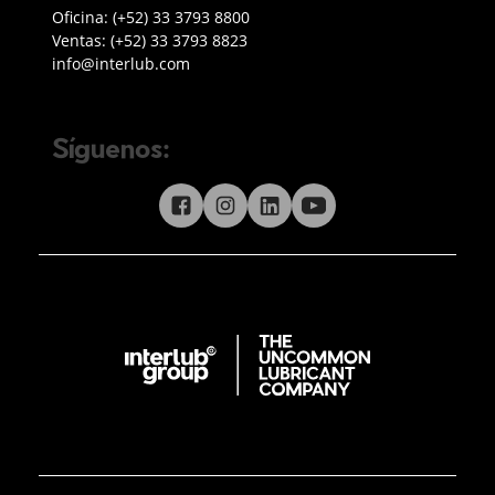
Teléfono oficina Guadalajara
Oficina:
(+52) 33 3793 8800
Teléfono ventas
Ventas:
(+52) 33 3793 8823
Enviar correo a Interlub
info@interlub.com
Síguenos:
Síguenos en redes sociales